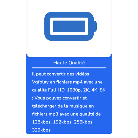
Haute Qualité
Il peut convertir des vidéos
Vgfplay en fichiers mp4 avec une
qualité Full HD, 1080p, 2K, 4K, 8K
; Vous pouvez convertir et
télécharger de la musique en
fichiers mp3 avec une qualité de
128kbps, 192kbps, 256kbps,
320kbps.