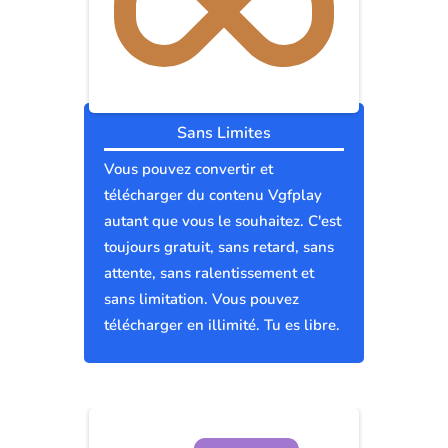
Sans Limites
Vous pouvez convertir et
télécharger du contenu Vgfplay
autant que vous le souhaitez. C'est
toujours gratuit, sans retard, sans
attente, sans ralentissement et
sans limitation. Vous pouvez
télécharger en illimité. Tu es libre.