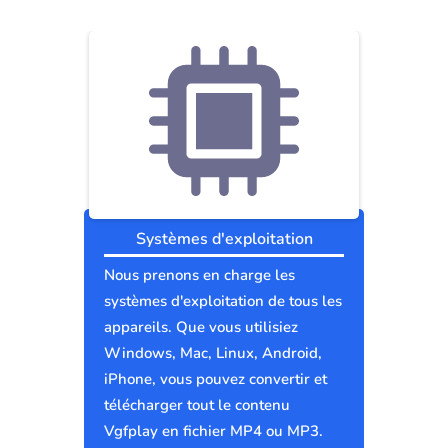
Systèmes d'exploitation
Nous prenons en charge les
systèmes d'exploitation de tous les
appareils. Que vous utilisiez
Windows, Mac, Linux, Android,
iPhone, vous pouvez convertir et
télécharger tout le contenu
Vgfplay en fichier MP4 ou MP3.