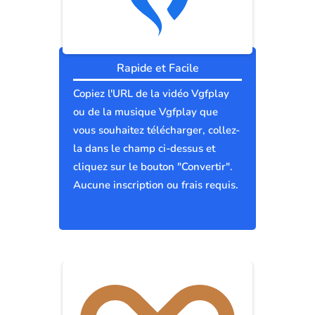
Rapide et Facile
Copiez l'URL de la vidéo Vgfplay
ou de la musique Vgfplay que
vous souhaitez télécharger, collez-
la dans le champ ci-dessus et
cliquez sur le bouton "Convertir".
Aucune inscription ou frais requis.