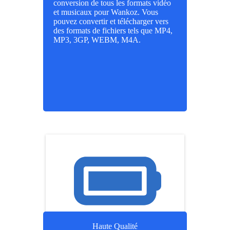
conversion de tous les formats vidéo
et musicaux pour Wankoz. Vous
pouvez convertir et télécharger vers
des formats de fichiers tels que MP4,
MP3, 3GP, WEBM, M4A.
Haute Qualité