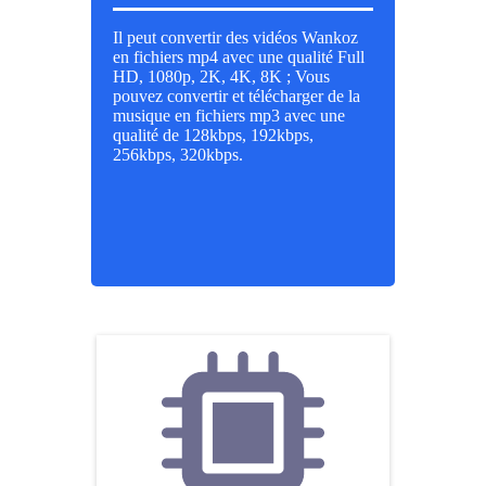
Il peut convertir des vidéos Wankoz
en fichiers mp4 avec une qualité Full
HD, 1080p, 2K, 4K, 8K ; Vous
pouvez convertir et télécharger de la
musique en fichiers mp3 avec une
qualité de 128kbps, 192kbps,
256kbps, 320kbps.