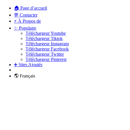
🏠 Page d’accueil
💬 Contacter
⚡ À Propos de
✨ Populaire
Téléchargeur Youtube
Téléchargeur Tiktok
Téléchargeur Instagram
Téléchargeur Facebook
Téléchargeur Twitter
Téléchargeur Pinterest
➕ Sites Ajoutés
🌎 Français