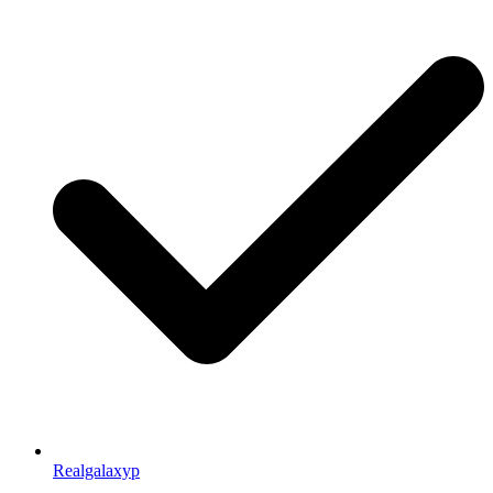
Realgalaxyp