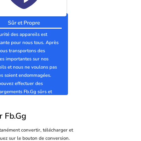
Sûr et Propre
urité des appareils est
ante pour nous tous. Après
nous transportons des
s importantes sur nos
ils et nous ne voulons pas
les soient endommagées.
ouvez effectuer des
argements Fb.Gg sûrs et
s sans virus.
ur Fb.Gg
tanément convertir, télécharger et
iquez sur le bouton de conversion.