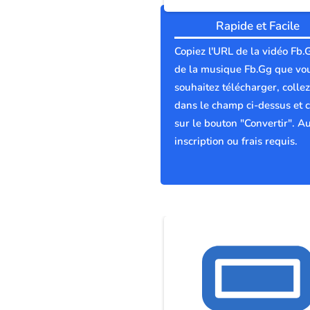
Rapide et Facile
Copiez l'URL de la vidéo Fb.
de la musique Fb.Gg que vo
souhaitez télécharger, collez
dans le champ ci-dessus et c
sur le bouton "Convertir". A
inscription ou frais requis.