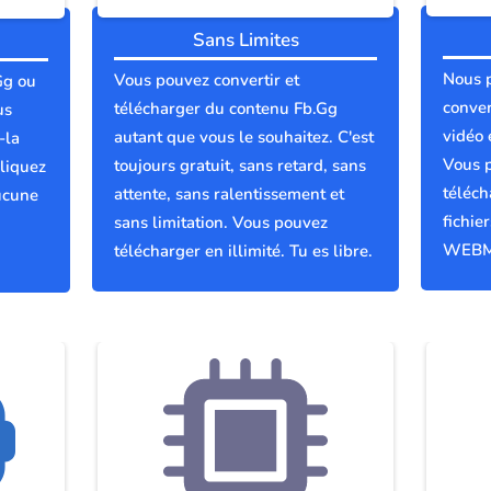
Sans Limites
Nous 
Vous pouvez convertir et
Gg ou
conver
télécharger du contenu Fb.Gg
us
vidéo 
autant que vous le souhaitez. C'est
-la
Vous p
toujours gratuit, sans retard, sans
liquez
téléch
attente, sans ralentissement et
ucune
fichie
sans limitation. Vous pouvez
WEBM
télécharger en illimité. Tu es libre.