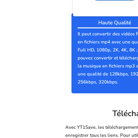
Haute Qualité
Il peut convertir des vidéos 
en fichiers mp4 avec une qua
Full HD, 1080p, 2K, 4K, 8K 
pouvez convertir et téléchar
la musique en fichiers mp3 
une qualité de 128kbps, 19
256kbps, 320kbps.
Télécha
Avec YT1Save, les téléchargements 
enregistrer tous les liens. Pour ut