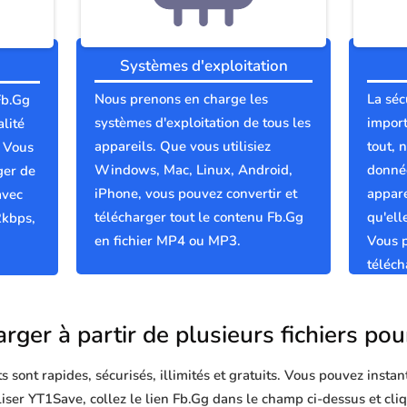
Systèmes d'exploitation
Nous prenons en charge les
La séc
Fb.Gg
systèmes d'exploitation de tous les
import
lité
appareils. Que vous utilisiez
tout, 
; Vous
Windows, Mac, Linux, Android,
donnée
ger de
iPhone, vous pouvez convertir et
appare
avec
télécharger tout le contenu Fb.Gg
qu'el
2kbps,
en fichier MP4 ou MP3.
Vous p
téléch
propre
rger à partir de plusieurs fichiers po
sont rapides, sécurisés, illimités et gratuits. Vous pouvez instan
iliser YT1Save, collez le lien Fb.Gg dans le champ ci-dessus et cl