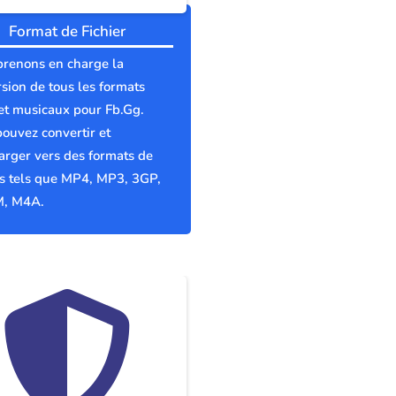
Format de Fichier
prenons en charge la
sion de tous les formats
et musicaux pour Fb.Gg.
ouvez convertir et
arger vers des formats de
rs tels que MP4, MP3, 3GP,
, M4A.