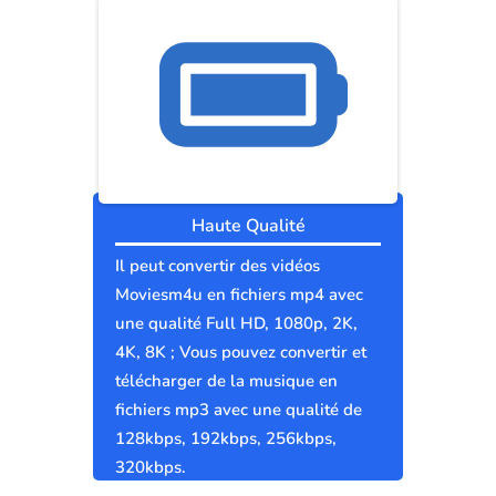
Haute Qualité
Il peut convertir des vidéos
Moviesm4u en fichiers mp4 avec
une qualité Full HD, 1080p, 2K,
4K, 8K ; Vous pouvez convertir et
télécharger de la musique en
fichiers mp3 avec une qualité de
128kbps, 192kbps, 256kbps,
320kbps.