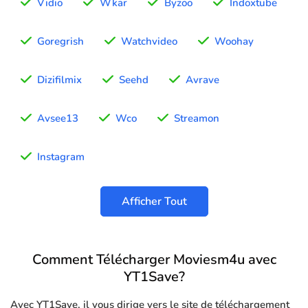
Vidio
Wkar
Byzoo
Indoxtube
Goregrish
Watchvideo
Woohay
Dizifilmix
Seehd
Avrave
Avsee13
Wco
Streamon
Instagram
Afficher Tout
Comment Télécharger Moviesm4u avec
YT1Save?
Avec YT1Save, il vous dirige vers le site de téléchargement