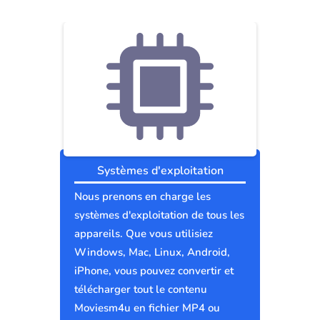
Systèmes d'exploitation
Nous prenons en charge les
systèmes d'exploitation de tous les
appareils. Que vous utilisiez
Windows, Mac, Linux, Android,
iPhone, vous pouvez convertir et
télécharger tout le contenu
Moviesm4u en fichier MP4 ou