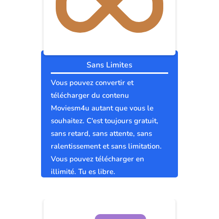
Sans Limites
Vous pouvez convertir et
télécharger du contenu
Moviesm4u autant que vous le
souhaitez. C'est toujours gratuit,
sans retard, sans attente, sans
ralentissement et sans limitation.
Vous pouvez télécharger en
illimité. Tu es libre.