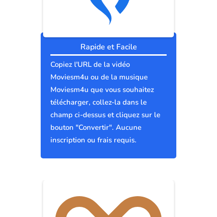
Rapide et Facile
Copiez l'URL de la vidéo
Moviesm4u ou de la musique
Moviesm4u que vous souhaitez
télécharger, collez-la dans le
champ ci-dessus et cliquez sur le
bouton "Convertir". Aucune
inscription ou frais requis.