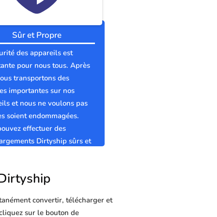
Sûr et Propre
urité des appareils est
ante pour nous tous. Après
nous transportons des
s importantes sur nos
ils et nous ne voulons pas
les soient endommagées.
ouvez effectuer des
argements Dirtyship sûrs et
s sans virus.
 Dirtyship
tanément convertir, télécharger et
 cliquez sur le bouton de