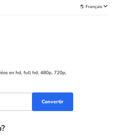
🌎 Français
os en hd, full hd, 480p, 720p,
p?