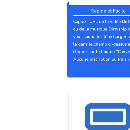
Rapide et Facile
Copiez l'URL de la vidéo Dir
ou de la musique Dirtyship 
vous souhaitez télécharger, 
la dans le champ ci-dessus e
cliquez sur le bouton "Conver
Aucune inscription ou frais r