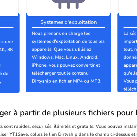
Systèmes d'exploitation
Nous prenons en charge les
La séc
systèmes d'exploitation de tous les
import
ec une
appareils. Que vous utilisiez
tout, 
 4K, 8K
Windows, Mac, Linux, Android,
donnée
iPhone, vous pouvez convertir et
appare
n
télécharger tout le contenu
qu'el
é de
Dirtyship en fichier MP4 ou MP3.
Vous p
,
téléch
propre
er à partir de plusieurs fichiers pour
sont rapides, sécurisés, illimités et gratuits. Vous pouvez instan
iliser YT1Save, collez le lien Dirtyship dans le champ ci-dessus et