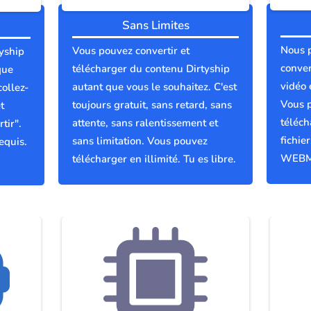
Sans Limites
Nous 
Vous pouvez convertir et
tyship
conver
télécharger du contenu Dirtyship
que
vidéo 
autant que vous le souhaitez. C'est
collez-
Vous p
toujours gratuit, sans retard, sans
t
téléch
attente, sans ralentissement et
tir".
fichie
sans limitation. Vous pouvez
equis.
WEBM
télécharger en illimité. Tu es libre.