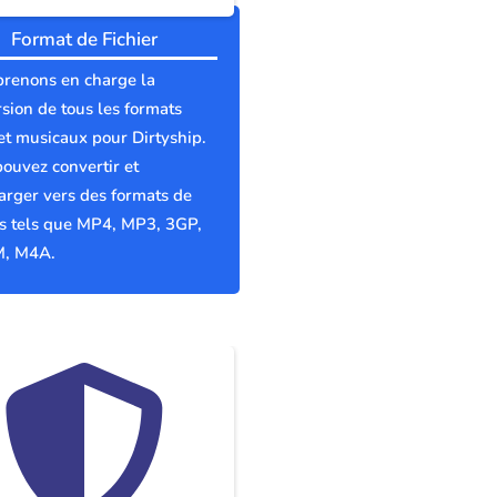
Format de Fichier
prenons en charge la
sion de tous les formats
et musicaux pour Dirtyship.
ouvez convertir et
arger vers des formats de
rs tels que MP4, MP3, 3GP,
, M4A.