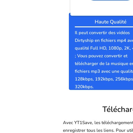
Haute Qualité
Il peut convertir des vidéos
Dirtyship en fichiers mp4 av
qualité Full HD, 1080p, 2K,
; Vous pouvez convertir et
télécharger de la musique e
fichiers mp3 avec une qualit
128kbps, 192kbps, 256kbps
320kbps.
Télécharg
Avec YT1Save, les téléchargements 
enregistrer tous les liens. Pour ut