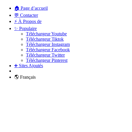
🏠 Page d’accueil
💬 Contacter
⚡ À Propos de
✨ Populaire
Téléchargeur Youtube
Téléchargeur Tiktok
Téléchargeur Instagram
Téléchargeur Facebook
Téléchargeur Twitter
Téléchargeur Pinterest
➕ Sites Ajoutés
🌎 Français