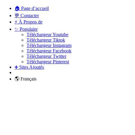
🏠 Page d’accueil
💬 Contacter
⚡ À Propos de
✨ Populaire
Téléchargeur Youtube
Téléchargeur Tiktok
Téléchargeur Instagram
Téléchargeur Facebook
Téléchargeur Twitter
Téléchargeur Pinterest
➕ Sites Ajoutés
🌎 Français