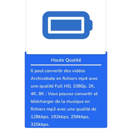
Haute Qualité
Il peut convertir des vidéos
Archivebate en fichiers mp4 avec
une qualité Full HD, 1080p, 2K,
4K, 8K ; Vous pouvez convertir et
télécharger de la musique en
fichiers mp3 avec une qualité de
128kbps, 192kbps, 256kbps,
320kbps.