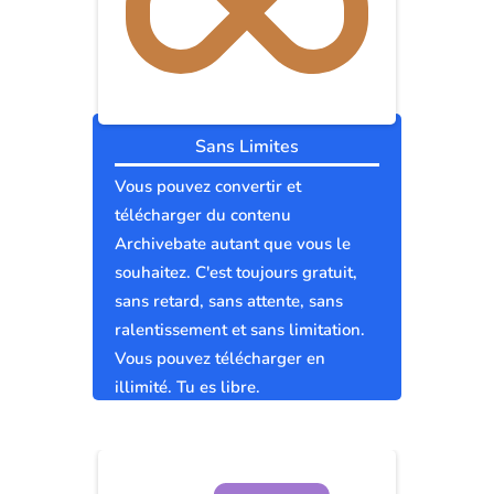
Sans Limites
Vous pouvez convertir et
télécharger du contenu
Archivebate autant que vous le
souhaitez. C'est toujours gratuit,
sans retard, sans attente, sans
ralentissement et sans limitation.
Vous pouvez télécharger en
illimité. Tu es libre.