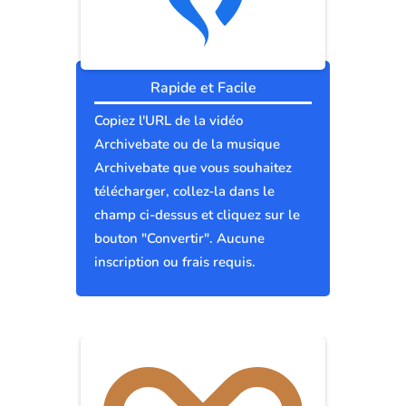
Rapide et Facile
Copiez l'URL de la vidéo
Archivebate ou de la musique
Archivebate que vous souhaitez
télécharger, collez-la dans le
champ ci-dessus et cliquez sur le
bouton "Convertir". Aucune
inscription ou frais requis.