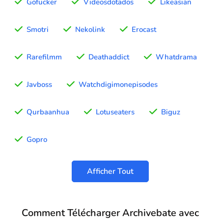
Gofucker
Videosdotados
Likeasian
Smotri
Nekolink
Erocast
Rarefilmm
Deathaddict
Whatdrama
Javboss
Watchdigimonepisodes
Qurbaanhua
Lotuseaters
Biguz
Gopro
Afficher Tout
Comment Télécharger Archivebate avec