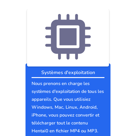
Systèmes d'exploitation
Nous prenons en charge les
systèmes d'exploitation de tous les
appareils. Que vous utilisiez
Windows, Mac, Linux, Android,
iPhone, vous pouvez convertir et
télécharger tout le contenu
Hentai0 en fichier MP4 ou MP3.