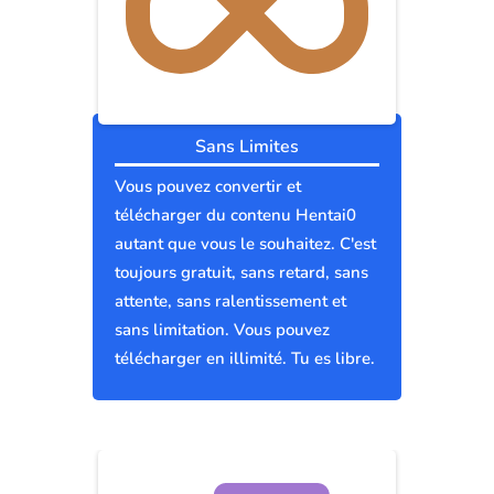
Sans Limites
Vous pouvez convertir et
télécharger du contenu Hentai0
autant que vous le souhaitez. C'est
toujours gratuit, sans retard, sans
attente, sans ralentissement et
sans limitation. Vous pouvez
télécharger en illimité. Tu es libre.