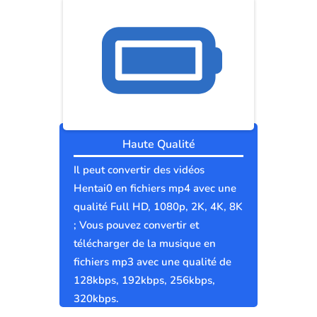
Haute Qualité
Il peut convertir des vidéos
Hentai0 en fichiers mp4 avec une
qualité Full HD, 1080p, 2K, 4K, 8K
; Vous pouvez convertir et
télécharger de la musique en
fichiers mp3 avec une qualité de
128kbps, 192kbps, 256kbps,
320kbps.