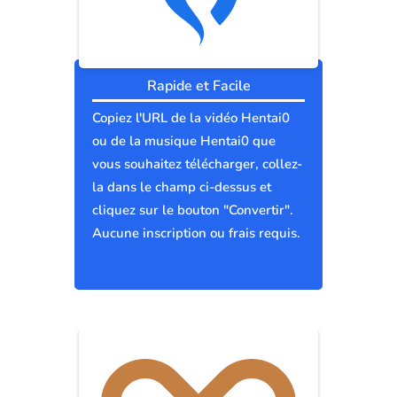
Rapide et Facile
Copiez l'URL de la vidéo Hentai0
ou de la musique Hentai0 que
vous souhaitez télécharger, collez-
la dans le champ ci-dessus et
cliquez sur le bouton "Convertir".
Aucune inscription ou frais requis.