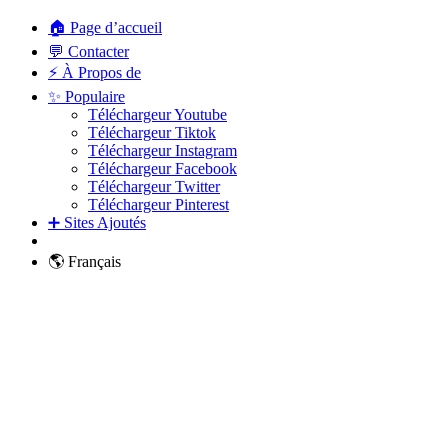
🏠 Page d’accueil
💬 Contacter
⚡ À Propos de
✨ Populaire
Téléchargeur Youtube
Téléchargeur Tiktok
Téléchargeur Instagram
Téléchargeur Facebook
Téléchargeur Twitter
Téléchargeur Pinterest
➕ Sites Ajoutés
🌎 Français