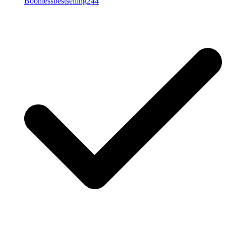
Boonlessbestselling244