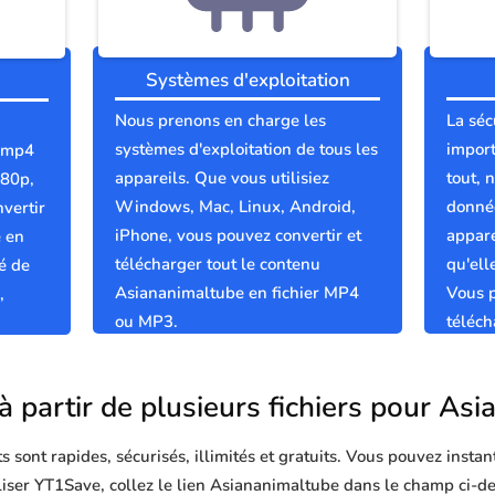
Systèmes d'exploitation
Nous prenons en charge les
La séc
systèmes d'exploitation de tous les
import
s mp4
appareils. Que vous utilisiez
tout, 
080p,
Windows, Mac, Linux, Android,
donnée
vertir
iPhone, vous pouvez convertir et
appare
e en
télécharger tout le contenu
qu'el
é de
Asiananimaltube en fichier MP4
Vous p
,
ou MP3.
téléc
sûrs e
à partir de plusieurs fichiers pour As
sont rapides, sécurisés, illimités et gratuits. Vous pouvez instan
tiliser YT1Save, collez le lien Asiananimaltube dans le champ ci-d