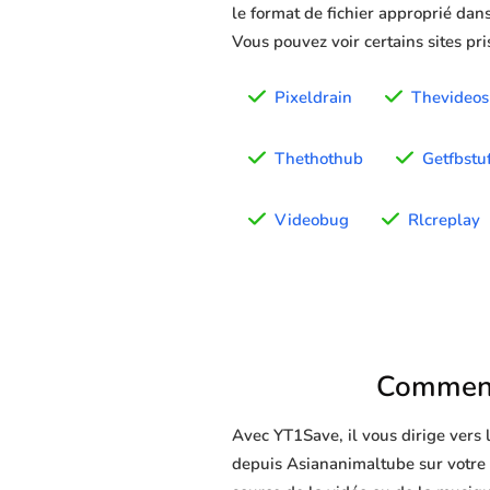
le format de fichier approprié dans
Vous pouvez voir certains sites pr
Pixeldrain
Thevideos
Thethothub
Getfbstu
Videobug
Rlcreplay
Comment
Avec YT1Save, il vous dirige vers
depuis Asiananimaltube sur votre ap