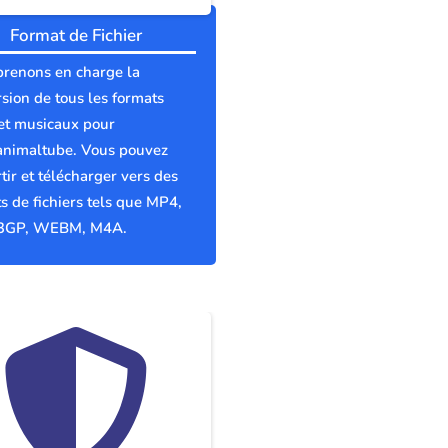
Format de Fichier
prenons en charge la
sion de tous les formats
et musicaux pour
animaltube. Vous pouvez
tir et télécharger vers des
s de fichiers tels que MP4,
3GP, WEBM, M4A.