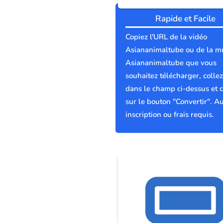
Rapide et Facile
Copiez l'URL de la vidéo
Asiananimaltube ou de la m
Asiananimaltube que vous
souhaitez télécharger, collez
dans le champ ci-dessus et c
sur le bouton "Convertir". A
inscription ou frais requis.