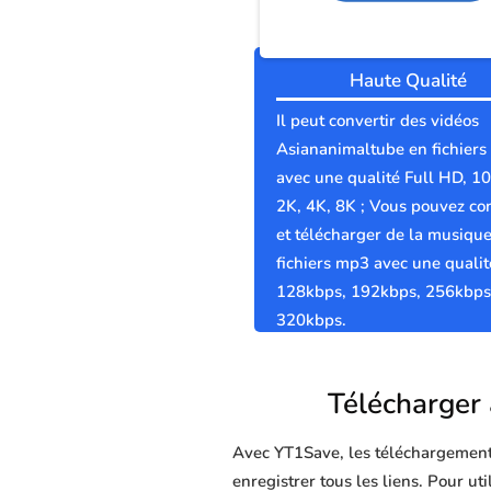
Haute Qualité
Il peut convertir des vidéos
Asiananimaltube en fichier
avec une qualité Full HD, 1
2K, 4K, 8K ; Vous pouvez con
et télécharger de la musiqu
fichiers mp3 avec une qualit
128kbps, 192kbps, 256kbps
320kbps.
Télécharger 
Avec YT1Save, les téléchargements 
enregistrer tous les liens. Pour u