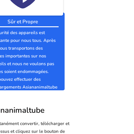
Sûr et Propre
urité des appareils est
ante pour nous tous. Après
nous transportons des
s importantes sur nos
ils et nous ne voulons pas
les soient endommagées.
ouvez effectuer des
hargements Asiananimaltube
t propres sans virus.
iananimaltube
tanément convertir, télécharger et
essus et cliquez sur le bouton de