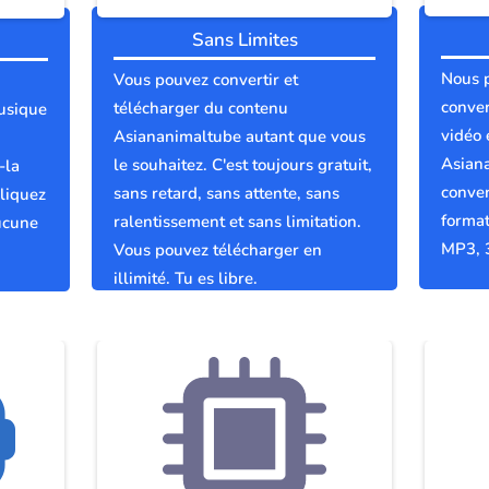
Sans Limites
Nous 
Vous pouvez convertir et
conver
télécharger du contenu
usique
vidéo 
Asiananimaltube autant que vous
Asian
le souhaitez. C'est toujours gratuit,
-la
conver
sans retard, sans attente, sans
liquez
format
ralentissement et sans limitation.
ucune
MP3, 
Vous pouvez télécharger en
illimité. Tu es libre.