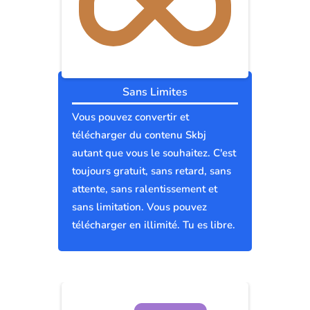
Sans Limites
Vous pouvez convertir et
télécharger du contenu Skbj
autant que vous le souhaitez. C'est
toujours gratuit, sans retard, sans
attente, sans ralentissement et
sans limitation. Vous pouvez
télécharger en illimité. Tu es libre.