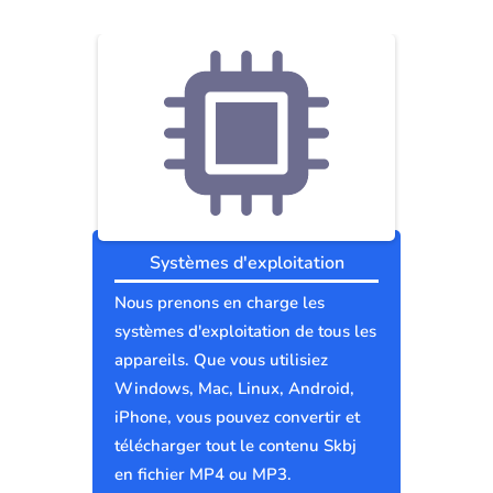
Systèmes d'exploitation
Nous prenons en charge les
systèmes d'exploitation de tous les
appareils. Que vous utilisiez
Windows, Mac, Linux, Android,
iPhone, vous pouvez convertir et
télécharger tout le contenu Skbj
en fichier MP4 ou MP3.