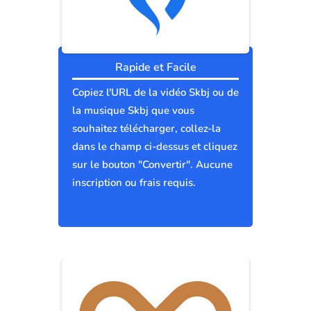
Rapide et Facile
Copiez l'URL de la vidéo Skbj ou de
la musique Skbj que vous
souhaitez télécharger, collez-la
dans le champ ci-dessus et cliquez
sur le bouton "Convertir". Aucune
inscription ou frais requis.