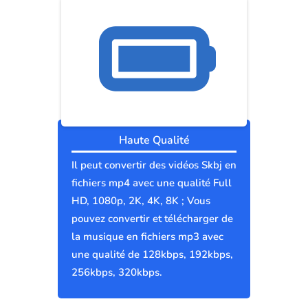
Haute Qualité
Il peut convertir des vidéos Skbj en
fichiers mp4 avec une qualité Full
HD, 1080p, 2K, 4K, 8K ; Vous
pouvez convertir et télécharger de
la musique en fichiers mp3 avec
une qualité de 128kbps, 192kbps,
256kbps, 320kbps.