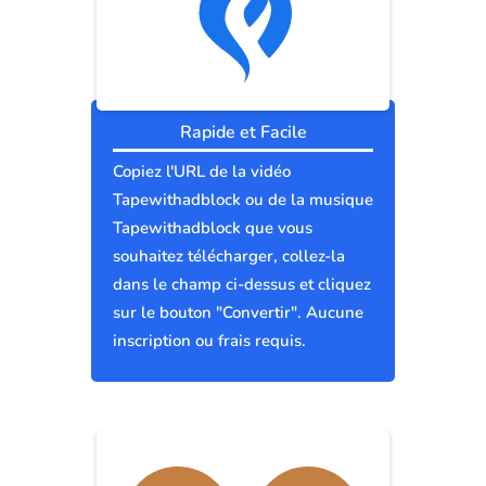
Rapide et Facile
Copiez l'URL de la vidéo
Tapewithadblock ou de la musique
Tapewithadblock que vous
souhaitez télécharger, collez-la
dans le champ ci-dessus et cliquez
sur le bouton "Convertir". Aucune
inscription ou frais requis.