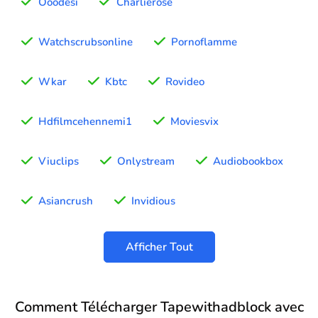
Ooodesi
Charlierose
Watchscrubsonline
Pornoflamme
Wkar
Kbtc
Rovideo
Hdfilmcehennemi1
Moviesvix
Viuclips
Onlystream
Audiobookbox
Asiancrush
Invidious
Afficher Tout
Comment Télécharger Tapewithadblock avec