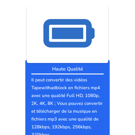
Haute Qualité
Il peut convertir des vidéos
Tapewithadblock en fichiers mp4
avec une qualité Full HD, 1080p,
2K, 4K, 8K ; Vous pouvez convertir
et télécharger de la musique en
fichiers mp3 avec une qualité de
128kbps, 192kbps, 256kbps,
320kbps.