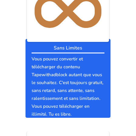
Sans Limites
Vous pouvez convertir et
télécharger du contenu
Tapewithadblock autant que vous
le souhaitez. C'est toujours gratuit,
sans retard, sans attente, sans
ralentissement et sans limitation.
Vous pouvez télécharger en
illimité. Tu es libre.