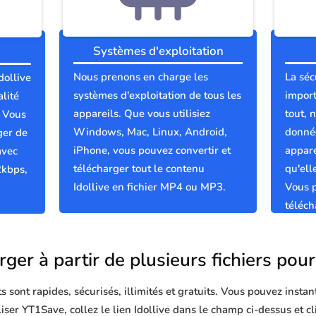
Systèmes d'exploitation
Nous prenons en charge les
La séc
dollive
systèmes d'exploitation de tous les
import
lité
appareils. Que vous utilisiez
tout, 
; Vous
Windows, Mac, Linux, Android,
donnée
ger de
iPhone, vous pouvez convertir et
appare
avec
télécharger tout le contenu
qu'el
2kbps,
Idollive en fichier MP4 ou MP3.
Vous p
téléch
propre
ger à partir de plusieurs fichiers pour
sont rapides, sécurisés, illimités et gratuits. Vous pouvez instan
iliser YT1Save, collez le lien Idollive dans le champ ci-dessus et 