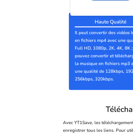
Haute Qualité
Il peut convertir des vidéos I
en fichiers mp4 avec une qua
Full HD, 1080p, 2K, 4K, 8K 
pouvez convertir et téléchar
la musique en fichiers mp3 
une qualité de 128kbps, 19
256kbps, 320kbps.
Téléchar
Avec YT1Save, les téléchargements 
enregistrer tous les liens. Pour ut