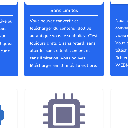
Sans Limites
Nous 
Vous pouvez convertir et
live ou
conver
télécharger du contenu Idollive
vous
vidéo 
autant que vous le souhaitez. C'est
-la
Vous p
toujours gratuit, sans retard, sans
liquez
téléch
attente, sans ralentissement et
ucune
fichie
sans limitation. Vous pouvez
WEBM
télécharger en illimité. Tu es libre.