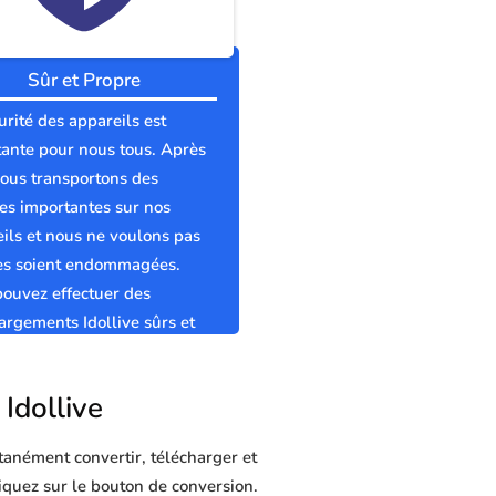
Sûr et Propre
urité des appareils est
ante pour nous tous. Après
nous transportons des
s importantes sur nos
ils et nous ne voulons pas
les soient endommagées.
ouvez effectuer des
argements Idollive sûrs et
s sans virus.
 Idollive
tanément convertir, télécharger et
cliquez sur le bouton de conversion.