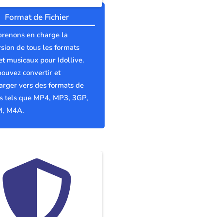
Format de Fichier
prenons en charge la
sion de tous les formats
et musicaux pour Idollive.
ouvez convertir et
arger vers des formats de
rs tels que MP4, MP3, 3GP,
, M4A.