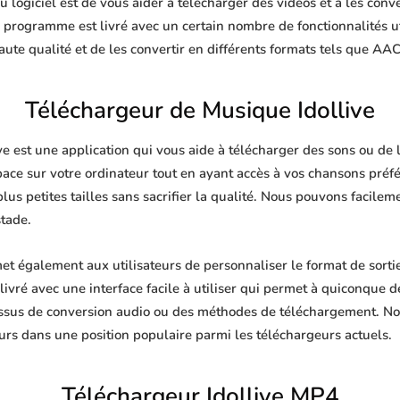
 logiciel est de vous aider à télécharger des vidéos et à les conve
e programme est livré avec un certain nombre de fonctionnalités u
te qualité et de les convertir en différents formats tels que AA
Téléchargeur de Musique Idollive
e est une application qui vous aide à télécharger des sons ou de l
pace sur votre ordinateur tout en ayant accès à vos chansons pré
plus petites tailles sans sacrifier la qualité. Nous pouvons facile
stade.
et également aux utilisateurs de personnaliser le format de sort
livré avec une interface facile à utiliser qui permet à quiconque de
ssus de conversion audio ou des méthodes de téléchargement. No
urs dans une position populaire parmi les téléchargeurs actuels.
Téléchargeur Idollive MP4