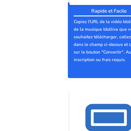
Rapide et Facile
Copiez l'URL de la vidéo Idol
de la musique Idollive que 
souhaitez télécharger, collez
dans le champ ci-dessus et c
sur le bouton "Convertir". A
inscription ou frais requis.