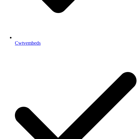
Cwtvembeds