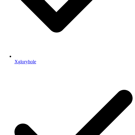
Xgloryhole