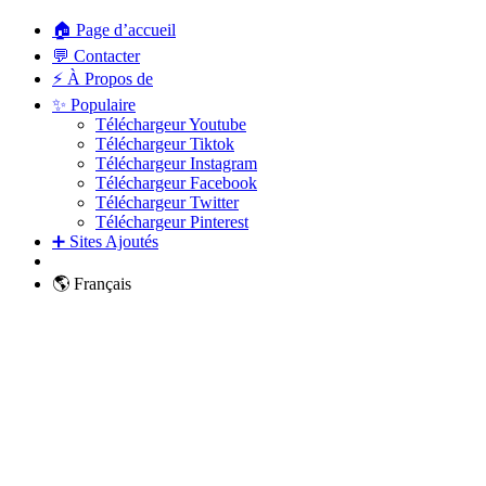
🏠 Page d’accueil
💬 Contacter
⚡ À Propos de
✨ Populaire
Téléchargeur Youtube
Téléchargeur Tiktok
Téléchargeur Instagram
Téléchargeur Facebook
Téléchargeur Twitter
Téléchargeur Pinterest
➕ Sites Ajoutés
🌎 Français