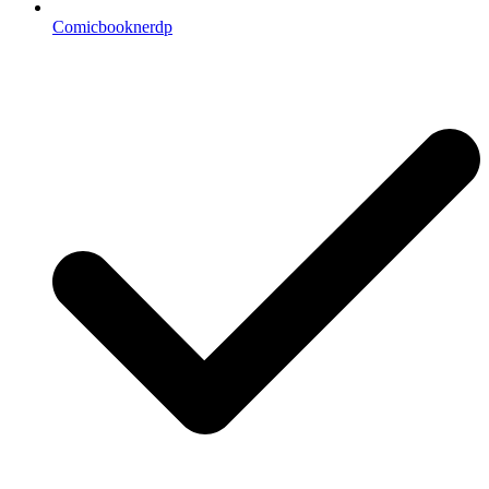
Comicbooknerdp