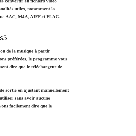
es convertir en fichiers vidéo
nalités utiles, notamment la
ls que AAC, M4A, AIFF et FLAC.
es5
 ou de la musique à partir
nsons préférées, le programme vous
ement dire que le téléchargeur de
de sortie en ajustant manuellement
'utiliser sans avoir aucune
ons facilement dire que le