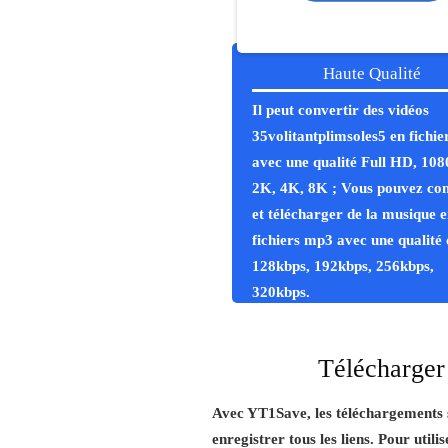
Haute Qualité
Il peut convertir des vidéos
35volitantplimsoles5 en fichi
avec une qualité Full HD, 108
2K, 4K, 8K ; Vous pouvez con
et télécharger de la musique 
fichiers mp3 avec une qualité 
128kbps, 192kbps, 256kbps,
320kbps.
Télécharger 
Avec YT1Save, les téléchargements so
enregistrer tous les liens. Pour util