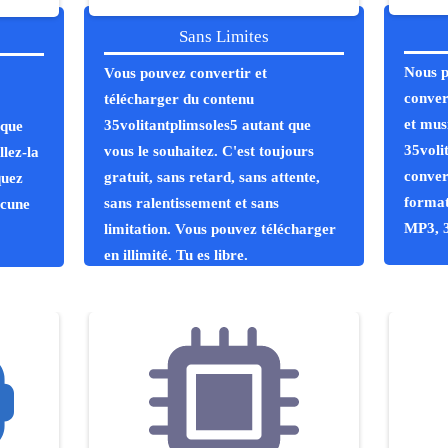
Sans Limites
Nous p
Vous pouvez convertir et
conver
télécharger du contenu
et mus
35volitantplimsoles5 autant que
 que
35voli
vous le souhaitez. C'est toujours
llez-la
conver
gratuit, sans retard, sans attente,
quez
format
sans ralentissement et sans
ucune
MP3, 
limitation. Vous pouvez télécharger
en illimité. Tu es libre.