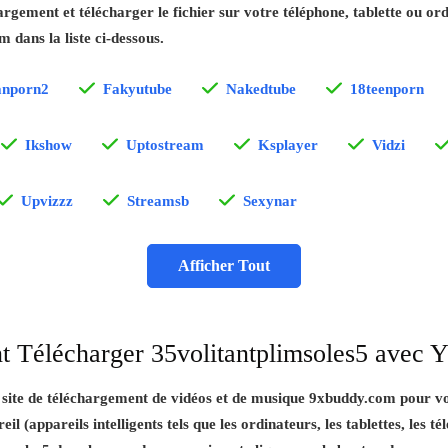
argement et télécharger le fichier sur votre téléphone, tablette ou or
 dans la liste ci-dessous.
anporn2
Fakyutube
Nakedtube
18teenporn
Ikshow
Uptostream
Ksplayer
Vidzi
Upvizzz
Streamsb
Sexynar
Afficher Tout
 Télécharger 35volitantplimsoles5 avec 
e site de téléchargement de vidéos et de musique 9xbuddy.com pour vo
l (appareils intelligents tels que les ordinateurs, les tablettes, les té