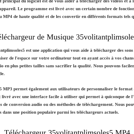
rincipal du logiciel est de vous aider à télécharger des vidéos et à l
 appareil. Le programme est livré avec un certain nombre de fonction
ou MP4 de haute qualité et de les convertir en différents formats te
léchargeur de Musique 35volitantplimsol
tplimsoles5 est une application qui vous aide à télécharger des sons
miser de l'espace sur votre ordinateur tout en ayant accès à vos cha
o en plus petites tailles sans sacrifier la qualité. Nous pouvons facil
de.
5 MP3 permet également aux utilisateurs de personnaliser le format 
t livré avec une interface facile à utiliser qui permet à quiconque de l
s de conversion audio ou des méthodes de téléchargement. Nous pouv
 dans une position populaire parmi les téléchargeurs actuels.
Téléchargeur 35volitantplimsoles5 MP4