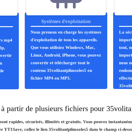
Systèmes d'exploitation
Nous prenons en charge les systèmes
La séc
d'exploitation de tous les appareils.
import
ers mp4
Que vous utilisiez Windows, Mac,
tout, 
0p,
Linux, Android, iPhone, vous pouvez
import
vertir
convertir et télécharger tout le
nous n
en
contenu 35volitantplimsoles5 en
endom
de
fichier MP4 ou MP3.
effect
35voli
sans vi
à partir de plusieurs fichiers pour 35volit
nt rapides, sécurisés, illimités et gratuits. Vous pouvez instantaném
iser YT1Save, collez le lien 35volitantplimsoles5 dans le champ ci-dess