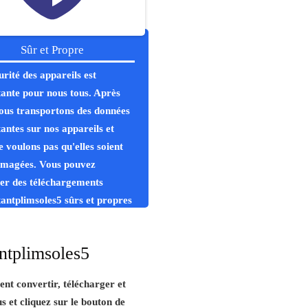
Sûr et Propre
urité des appareils est
ante pour nous tous. Après
nous transportons des données
antes sur nos appareils et
e voulons pas qu'elles soient
magées. Vous pouvez
uer des téléchargements
tantplimsoles5 sûrs et propres
rus.
antplimsoles5
ent convertir, télécharger et
us et cliquez sur le bouton de