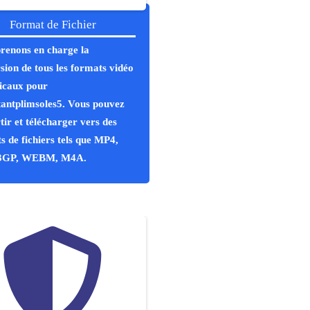
Format de Fichier
renons en charge la
sion de tous les formats vidéo
icaux pour
tantplimsoles5. Vous pouvez
tir et télécharger vers des
s de fichiers tels que MP4,
3GP, WEBM, M4A.