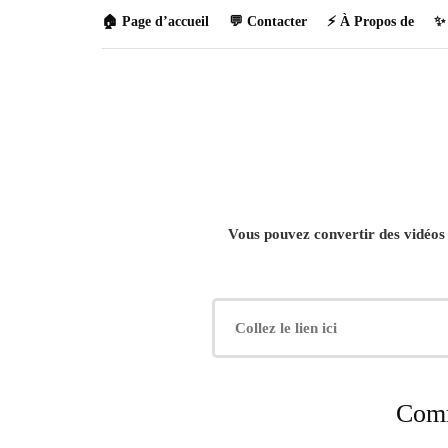
🏠 Page d’accueil
💬 Contacter
⚡ À Propos de
✨ 
Vous pouvez convertir des vidéo
Comm