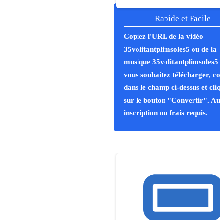
Rapide et Facile
Copiez l'URL de la vidéo
35volitantplimsoles5 ou de la
musique 35volitantplimsoles5
vous souhaitez télécharger, co
dans le champ ci-dessus et cli
sur le bouton "Convertir". A
inscription ou frais requis.