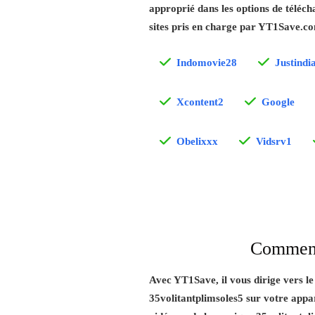
approprié dans les options de téléch
sites pris en charge par YT1Save.com
Indomovie28
Justindi
Xcontent2
Google
Obelixxx
Vidsrv1
Comment
Avec YT1Save, il vous dirige vers l
35volitantplimsoles5 sur votre apparei