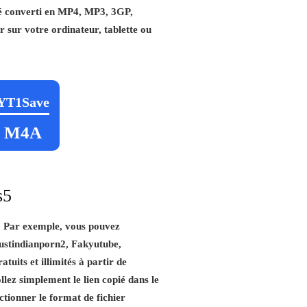
été converti en MP4, MP3, 3GP,
r sur votre ordinateur, tablette ou
YT1Save
M4A
s5
. Par exemple, vous pouvez
Justindianporn2, Fakyutube,
uits et illimités à partir de
llez simplement le lien copié dans le
ctionner le format de fichier