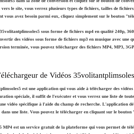
msoles5 dans la zone de conversion et cliquez sur le bouton de conver
rs le site, vous verrez plusieurs types de fichiers, tailles de fichiers
dont vous avez besoin parmi eux, cliquez simplement sur le bouton "té
5volitantplimsoles5 sous forme de fichiers mp4 en qualité 240p, 360p
nvertir des vidéos sous forme de fichiers mp3 en musique avec une q
ersion terminée, vous pouvez télécharger des fichiers MP4, MP3, 
éléchargeur de Vidéos 35volitantplimsole
tplimsoles5 est une application qui vous aide à télécharger des vidéo
ation spéciale, il suffit de l'exécuter et vous verrez une liste de toute
e vidéo spécifique à l'aide du champ de recherche. L'application dé
he dans une liste. Vous pouvez le télécharger en cliquant sur le bouto
 MP4 est un service gratuit de la plateforme qui vous permet de télé