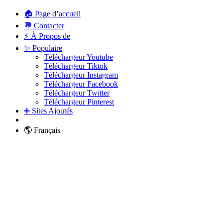
🏠 Page d’accueil
💬 Contacter
⚡ À Propos de
✨ Populaire
Téléchargeur Youtube
Téléchargeur Tiktok
Téléchargeur Instagram
Téléchargeur Facebook
Téléchargeur Twitter
Téléchargeur Pinterest
➕ Sites Ajoutés
🌎 Français