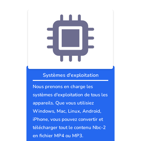
Systèmes d'exploitation
Nous prenons en charge les
systèmes d'exploitation de tous les
appareils. Que vous utilisiez
Windows, Mac, Linux, Android,
iPhone, vous pouvez convertir et
télécharger tout le contenu Nbc-2
en fichier MP4 ou MP3.