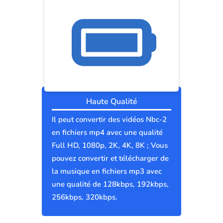
Haute Qualité
Il peut convertir des vidéos Nbc-2
en fichiers mp4 avec une qualité
Full HD, 1080p, 2K, 4K, 8K ; Vous
pouvez convertir et télécharger de
la musique en fichiers mp3 avec
une qualité de 128kbps, 192kbps,
256kbps, 320kbps.