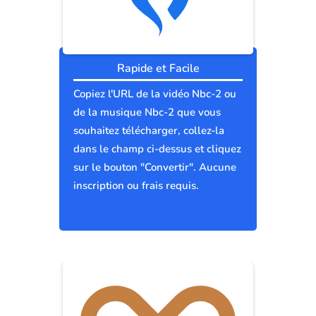
Rapide et Facile
Copiez l'URL de la vidéo Nbc-2 ou
de la musique Nbc-2 que vous
souhaitez télécharger, collez-la
dans le champ ci-dessus et cliquez
sur le bouton "Convertir". Aucune
inscription ou frais requis.