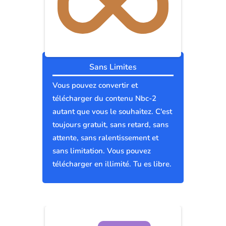
Sans Limites
Vous pouvez convertir et
télécharger du contenu Nbc-2
autant que vous le souhaitez. C'est
toujours gratuit, sans retard, sans
attente, sans ralentissement et
sans limitation. Vous pouvez
télécharger en illimité. Tu es libre.