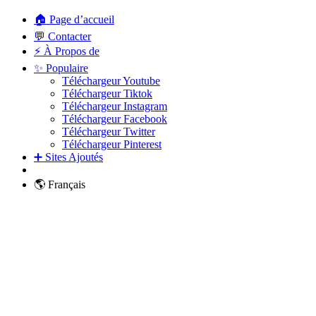
🏠 Page d’accueil
💬 Contacter
⚡ À Propos de
✨ Populaire
Téléchargeur Youtube
Téléchargeur Tiktok
Téléchargeur Instagram
Téléchargeur Facebook
Téléchargeur Twitter
Téléchargeur Pinterest
➕ Sites Ajoutés
🌎 Français