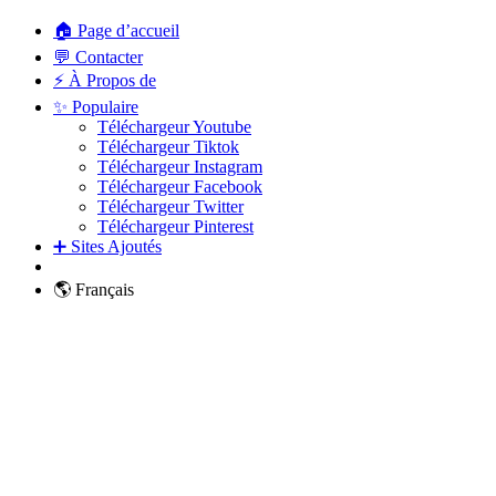
🏠 Page d’accueil
💬 Contacter
⚡ À Propos de
✨ Populaire
Téléchargeur Youtube
Téléchargeur Tiktok
Téléchargeur Instagram
Téléchargeur Facebook
Téléchargeur Twitter
Téléchargeur Pinterest
➕ Sites Ajoutés
🌎 Français