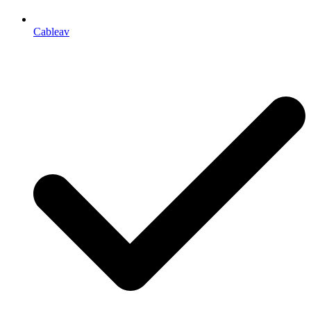
Cableav