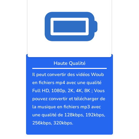
Haute Qualité
Il peut convertir des vidéos Woub
en fichiers mp4 avec une qualité
Full HD, 1080p, 2K, 4K, 8K ; Vous
pouvez convertir et télécharger de
la musique en fichiers mp3 avec
une qualité de 128kbps, 192kbps,
256kbps, 320kbps.