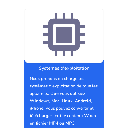
Systèmes d'exploitation
Nous prenons en charge les
systèmes d'exploitation de tous les
appareils. Que vous utilisiez
Windows, Mac, Linux, Android,
iPhone, vous pouvez convertir et
télécharger tout le contenu Woub
en fichier MP4 ou MP3.