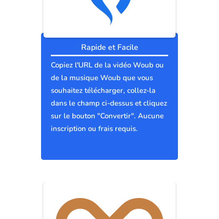
Rapide et Facile
Copiez l'URL de la vidéo Woub ou
de la musique Woub que vous
souhaitez télécharger, collez-la
dans le champ ci-dessus et cliquez
sur le bouton "Convertir". Aucune
inscription ou frais requis.