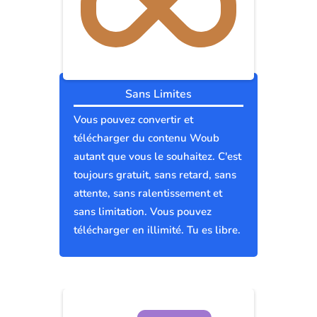
Sans Limites
Vous pouvez convertir et
télécharger du contenu Woub
autant que vous le souhaitez. C'est
toujours gratuit, sans retard, sans
attente, sans ralentissement et
sans limitation. Vous pouvez
télécharger en illimité. Tu es libre.