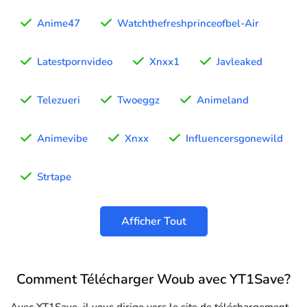
Anime47
Watchthefreshprinceofbel-Air
Latestpornvideo
Xnxx1
Javleaked
Telezueri
Twoeggz
Animeland
Animevibe
Xnxx
Influencersgonewild
Strtape
Afficher Tout
Comment Télécharger Woub avec YT1Save?