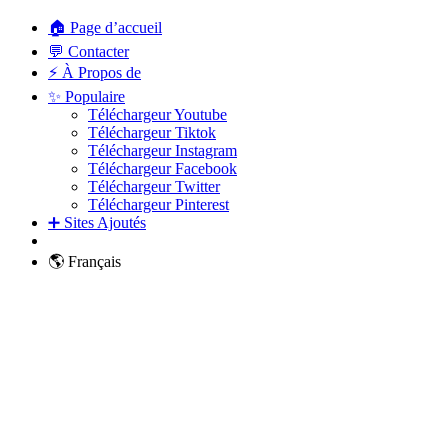
🏠 Page d’accueil
💬 Contacter
⚡ À Propos de
✨ Populaire
Téléchargeur Youtube
Téléchargeur Tiktok
Téléchargeur Instagram
Téléchargeur Facebook
Téléchargeur Twitter
Téléchargeur Pinterest
➕ Sites Ajoutés
🌎 Français