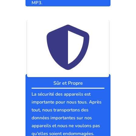
MP3.
Sûr et Propre
La sécurité des appareils est
importante pour nous tous. Après
tout, nous transportons des
données importantes sur nos
appareils et nous ne voulons pas
qu'elles soient endommagées.