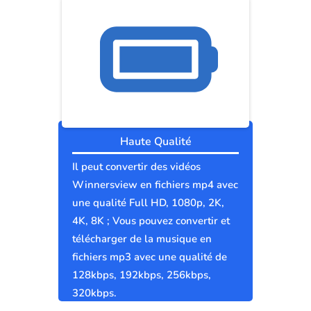
Haute Qualité
Il peut convertir des vidéos
Winnersview en fichiers mp4 avec
une qualité Full HD, 1080p, 2K,
4K, 8K ; Vous pouvez convertir et
télécharger de la musique en
fichiers mp3 avec une qualité de
128kbps, 192kbps, 256kbps,
320kbps.