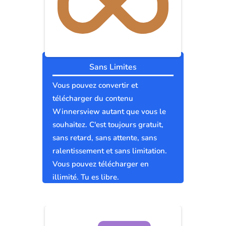
Sans Limites
Vous pouvez convertir et
télécharger du contenu
Winnersview autant que vous le
souhaitez. C'est toujours gratuit,
sans retard, sans attente, sans
ralentissement et sans limitation.
Vous pouvez télécharger en
illimité. Tu es libre.