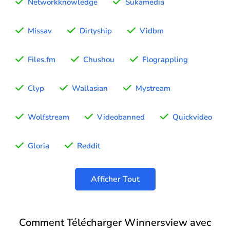
Networkknowledge
Sukamedia
Missav
Dirtyship
Vidbm
Files.fm
Chushou
Flograppling
Clyp
Wallasian
Mystream
Wolfstream
Videobanned
Quickvideo
Gloria
Reddit
Afficher Tout
Comment Télécharger Winnersview avec