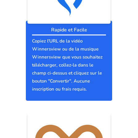
Rapide et Facile
Copiez l'URL de la vidéo
Winnersview ou de la musique
Winnersview que vous souhaitez
télécharger, collez-la dans le
champ ci-dessus et cliquez sur le
bouton "Convertir". Aucune
inscription ou frais requis.