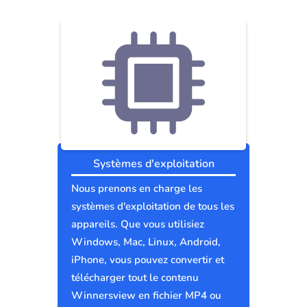
Systèmes d'exploitation
Nous prenons en charge les
systèmes d'exploitation de tous les
appareils. Que vous utilisiez
Windows, Mac, Linux, Android,
iPhone, vous pouvez convertir et
télécharger tout le contenu
Winnersview en fichier MP4 ou