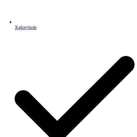
Xgloryhole