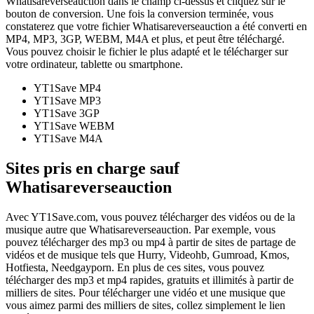
Whatisareverseauction dans le champ ci-dessus et cliquez sur le
bouton de conversion. Une fois la conversion terminée, vous
constaterez que votre fichier Whatisareverseauction a été converti en
MP4, MP3, 3GP, WEBM, M4A et plus, et peut être téléchargé.
Vous pouvez choisir le fichier le plus adapté et le télécharger sur
votre ordinateur, tablette ou smartphone.
YT1Save
MP4
YT1Save
MP3
YT1Save
3GP
YT1Save
WEBM
YT1Save
M4A
Sites pris en charge sauf
Whatisareverseauction
Avec YT1Save.com, vous pouvez télécharger des vidéos ou de la
musique autre que Whatisareverseauction. Par exemple, vous
pouvez télécharger des mp3 ou mp4 à partir de sites de partage de
vidéos et de musique tels que Hurry, Videohb, Gumroad, Kmos,
Hotfiesta, Needgayporn. En plus de ces sites, vous pouvez
télécharger des mp3 et mp4 rapides, gratuits et illimités à partir de
milliers de sites. Pour télécharger une vidéo et une musique que
vous aimez parmi des milliers de sites, collez simplement le lien