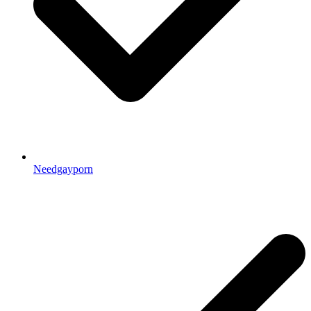
Needgayporn