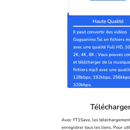
Haute Qualité
Il peut convertir des vidéos
Gogoanime.Tel en fichiers 
avec une qualité Full HD, 1
2K, 4K, 8K ; Vous pouvez con
et télécharger de la musiqu
fichiers mp3 avec une qualit
128kbps, 192kbps, 256kbps
320kbps.
Télécharger
Avec YT1Save, les téléchargements 
enregistrer tous les liens. Pour u