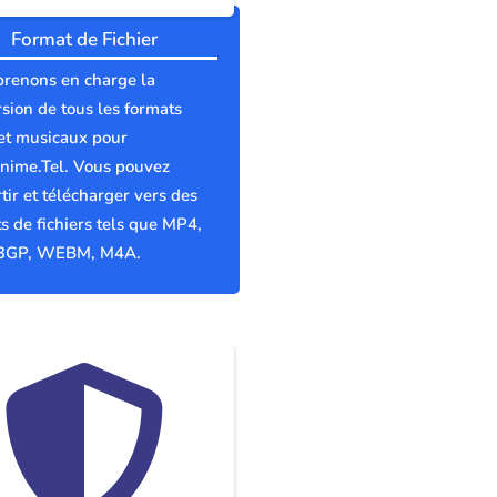
Format de Fichier
prenons en charge la
sion de tous les formats
et musicaux pour
nime.Tel. Vous pouvez
tir et télécharger vers des
s de fichiers tels que MP4,
3GP, WEBM, M4A.