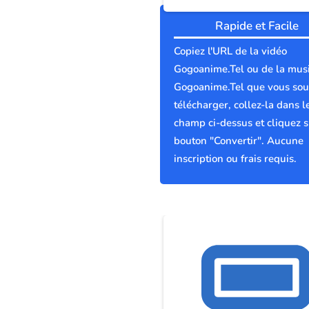
Rapide et Facile
Copiez l'URL de la vidéo
Gogoanime.Tel ou de la mus
Gogoanime.Tel que vous sou
télécharger, collez-la dans l
champ ci-dessus et cliquez s
bouton "Convertir". Aucune
inscription ou frais requis.