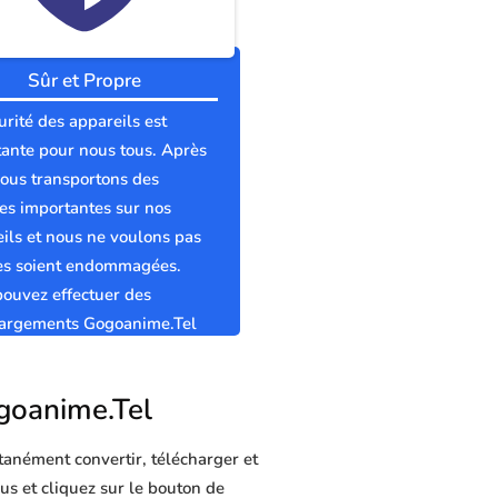
Sûr et Propre
urité des appareils est
ante pour nous tous. Après
nous transportons des
s importantes sur nos
ils et nous ne voulons pas
les soient endommagées.
ouvez effectuer des
hargements Gogoanime.Tel
t propres sans virus.
ogoanime.Tel
tanément convertir, télécharger et
us et cliquez sur le bouton de