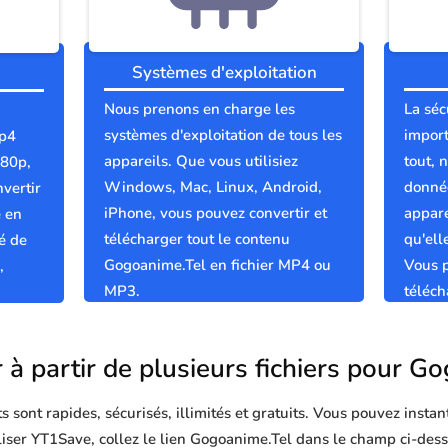
Systèmes d'exploitation
Nous prenons en charge les
La séc
systèmes d'exploitation de tous les
import
mp4
appareils. Que vous utilisiez
tout, 
080p,
Windows, Mac, Linux, Android,
donnée
vertir
iPhone, vous pouvez convertir et
appare
e en
télécharger tout le contenu
qu'el
é de
Gogoanime.Tel en fichier MP4 ou
Vous p
,
MP3.
téléc
sûrs e
 à partir de plusieurs fichiers pour G
sont rapides, sécurisés, illimités et gratuits. Vous pouvez instan
tiliser YT1Save, collez le lien Gogoanime.Tel dans le champ ci-dess