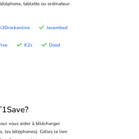
 téléphone, tablette ou ordinateur.
h30rockonline
Javembed
free
K2s
Dood
T1Save?
our vous aider à télécharger
, les téléphones). Collez le lien