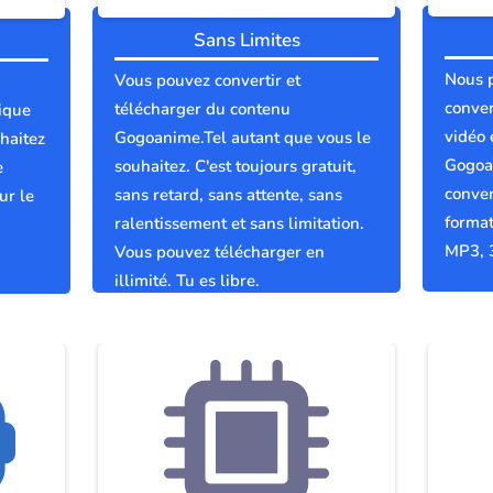
Sans Limites
Nous 
Vous pouvez convertir et
conver
télécharger du contenu
ique
vidéo 
Gogoanime.Tel autant que vous le
haitez
Gogoa
souhaitez. C'est toujours gratuit,
e
conver
sans retard, sans attente, sans
ur le
format
ralentissement et sans limitation.
MP3, 
Vous pouvez télécharger en
illimité. Tu es libre.