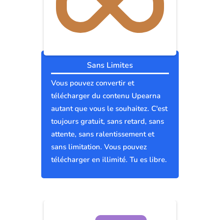
Sans Limites
Vous pouvez convertir et
télécharger du contenu Upearna
autant que vous le souhaitez. C'est
toujours gratuit, sans retard, sans
attente, sans ralentissement et
sans limitation. Vous pouvez
télécharger en illimité. Tu es libre.