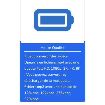
Haute Qualité
Il peut convertir des vidéos
Upearna en fichiers mp4 avec une
qualité Full HD, 1080p, 2K, 4K, 8K
; Vous pouvez convertir et
télécharger de la musique en
fichiers mp3 avec une qualité de
128kbps, 192kbps, 256kbps,
320kbps.