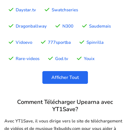
Daystar.tv
Swatchseries
Dragonballway
N300
Saudemais
Vidoevo
777sportba
Spinrilla
Rare-videos
God.tv
Youix
Afficher Tout
Comment Télécharger Upearna avec
YT1Save?
Avec YT1Save, il vous dirige vers le site de téléchargement
de vidéos et de musique 9xbuddy.com pour vous aider à