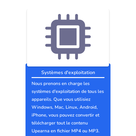
Systèmes d'exploitation
Nous prenons en charge les
systèmes d'exploitation de tous les
appareils. Que vous utilisiez
Windows, Mac, Linux, Android,
iPhone, vous pouvez convertir et
télécharger tout le contenu
Upearna en fichier MP4 ou MP3.