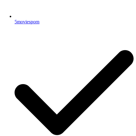
5moviesporn