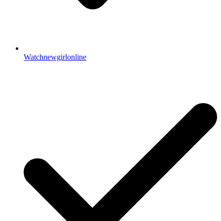
Watchnewgirlonline