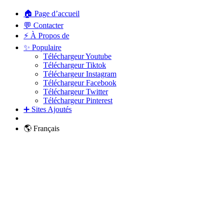
🏠 Page d’accueil
💬 Contacter
⚡ À Propos de
✨ Populaire
Téléchargeur Youtube
Téléchargeur Tiktok
Téléchargeur Instagram
Téléchargeur Facebook
Téléchargeur Twitter
Téléchargeur Pinterest
➕ Sites Ajoutés
🌎 Français