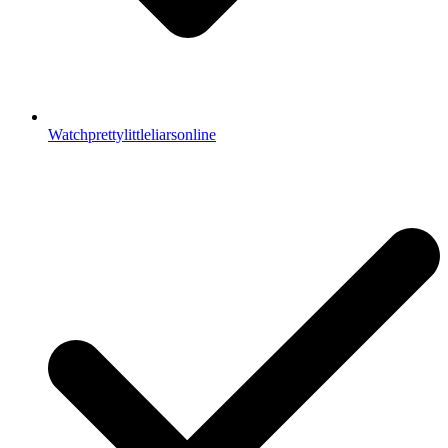
Watchprettylittleliarsonline