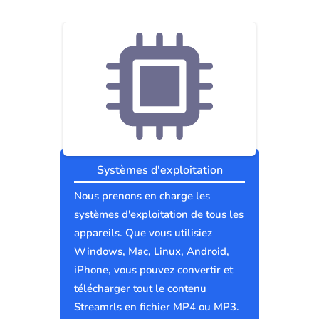
Systèmes d'exploitation
Nous prenons en charge les
systèmes d'exploitation de tous les
appareils. Que vous utilisiez
Windows, Mac, Linux, Android,
iPhone, vous pouvez convertir et
télécharger tout le contenu
Streamrls en fichier MP4 ou MP3.