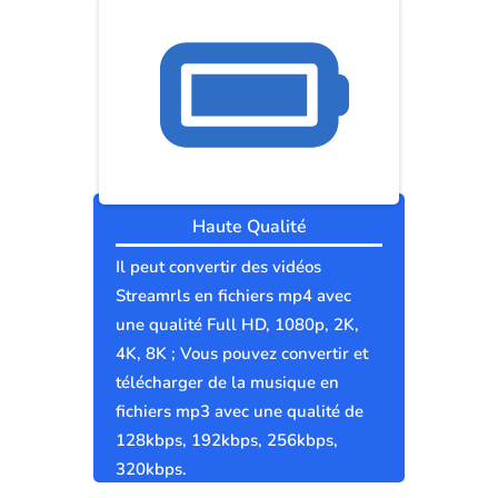
Haute Qualité
Il peut convertir des vidéos
Streamrls en fichiers mp4 avec
une qualité Full HD, 1080p, 2K,
4K, 8K ; Vous pouvez convertir et
télécharger de la musique en
fichiers mp3 avec une qualité de
128kbps, 192kbps, 256kbps,
320kbps.