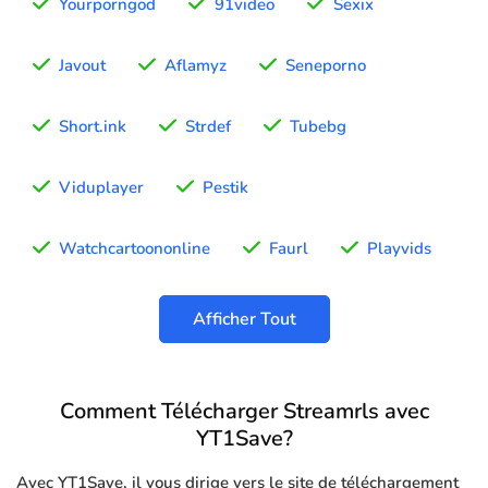
Yourporngod
91video
Sexix
Javout
Aflamyz
Seneporno
Short.ink
Strdef
Tubebg
Viduplayer
Pestik
Watchcartoononline
Faurl
Playvids
Afficher Tout
Comment Télécharger Streamrls avec
YT1Save?
Avec YT1Save, il vous dirige vers le site de téléchargement