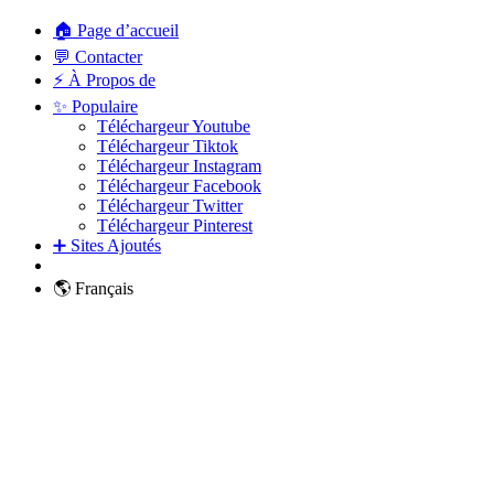
🏠 Page d’accueil
💬 Contacter
⚡ À Propos de
✨ Populaire
Téléchargeur Youtube
Téléchargeur Tiktok
Téléchargeur Instagram
Téléchargeur Facebook
Téléchargeur Twitter
Téléchargeur Pinterest
➕ Sites Ajoutés
🌎 Français