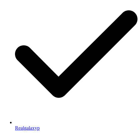
Realgalaxyp