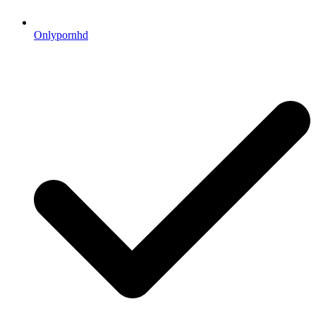
Onlypornhd