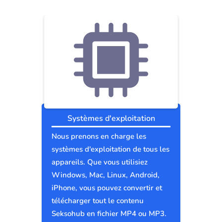
Systèmes d'exploitation
Nous prenons en charge les
systèmes d'exploitation de tous les
appareils. Que vous utilisiez
Windows, Mac, Linux, Android,
iPhone, vous pouvez convertir et
télécharger tout le contenu
Seksohub en fichier MP4 ou MP3.