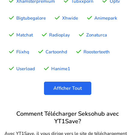
Xhamsterpremium
Tubxxporn
Optv
Bigtubegalore
Xhwide
Animepark
Matchat
Radioplay
Zonaturca
Flixhq
Cartoonhd
Roosterteeth
Userload
Hanime1
Afficher Tout
Comment Télécharger Seksohub avec
YT1Save?
Avec YT1Save, il vous dirige vers le site de téléchargement