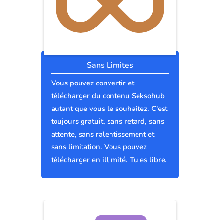
Sans Limites
Vous pouvez convertir et
télécharger du contenu Seksohub
autant que vous le souhaitez. C'est
toujours gratuit, sans retard, sans
attente, sans ralentissement et
sans limitation. Vous pouvez
télécharger en illimité. Tu es libre.