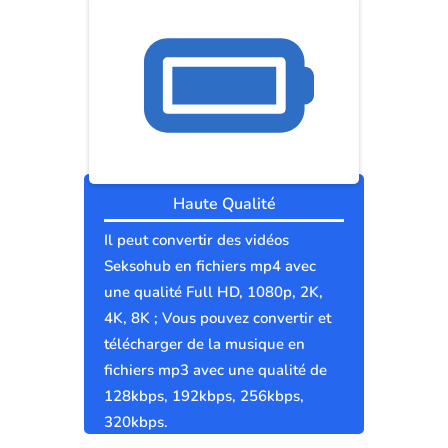
Haute Qualité
Il peut convertir des vidéos
Seksohub en fichiers mp4 avec
une qualité Full HD, 1080p, 2K,
4K, 8K ; Vous pouvez convertir et
télécharger de la musique en
fichiers mp3 avec une qualité de
128kbps, 192kbps, 256kbps,
320kbps.