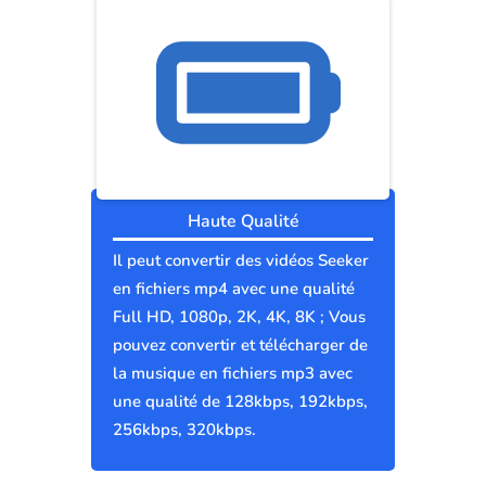
Haute Qualité
Il peut convertir des vidéos Seeker
en fichiers mp4 avec une qualité
Full HD, 1080p, 2K, 4K, 8K ; Vous
pouvez convertir et télécharger de
la musique en fichiers mp3 avec
une qualité de 128kbps, 192kbps,
256kbps, 320kbps.