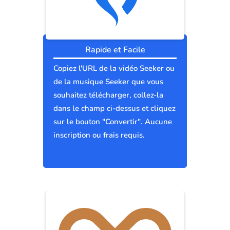
Rapide et Facile
Copiez l'URL de la vidéo Seeker ou
de la musique Seeker que vous
souhaitez télécharger, collez-la
dans le champ ci-dessus et cliquez
sur le bouton "Convertir". Aucune
inscription ou frais requis.