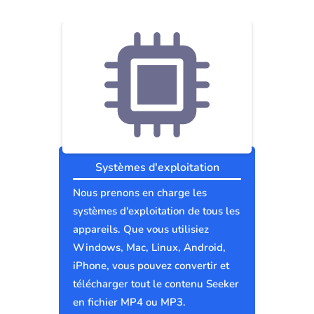
Systèmes d'exploitation
Nous prenons en charge les
systèmes d'exploitation de tous les
appareils. Que vous utilisiez
Windows, Mac, Linux, Android,
iPhone, vous pouvez convertir et
télécharger tout le contenu Seeker
en fichier MP4 ou MP3.