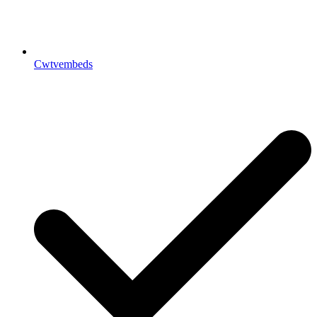
Cwtvembeds