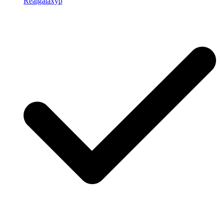
Realgalaxyp