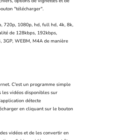
chiers, options de vignettes et de
bouton "télécharger".
 720p, 1080p, hd, full hd, 4k, 8k,
alité de 128kbps, 192kbps,
MP3, 3GP, WEBM, M4A de manière
ternet. C'est un programme simple
s les vidéos disponibles sur
application détecte
lécharger en cliquant sur le bouton
es vidéos et de les convertir en