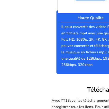
Haute Qualité
Il peut convertir des vidéos
en fichiers mp4 avec une qua
Full HD, 1080p, 2K, 4K, 8K 
pouvez convertir et téléchar
la musique en fichiers mp3 
une qualité de 128kbps, 19
256kbps, 320kbps.
Télécha
Avec YT1Save, les téléchargements 
enregistrer tous les liens. Pour ut