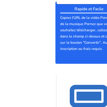
Rapide et Facile
Copiez l'URL de la vidéo Por
de la musique Pornez que v
souhaitez télécharger, collez
dans le champ ci-dessus et c
sur le bouton "Convertir". A
inscription ou frais requis.