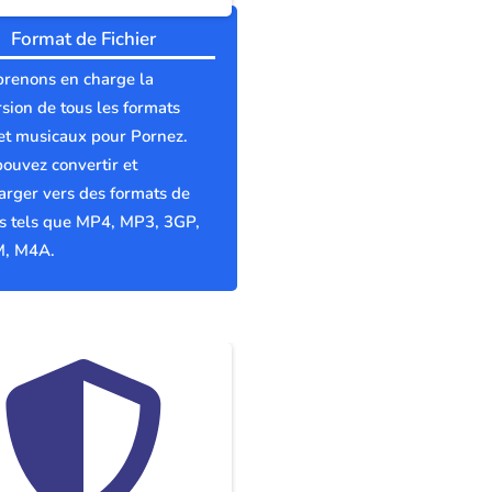
Format de Fichier
prenons en charge la
sion de tous les formats
et musicaux pour Pornez.
ouvez convertir et
arger vers des formats de
rs tels que MP4, MP3, 3GP,
, M4A.