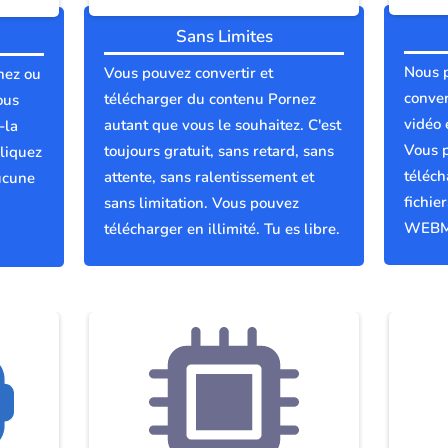
Sans Limites
Nous 
Vous pouvez convertir et
nez ou
conver
télécharger du contenu Pornez
ous
vidéo 
autant que vous le souhaitez. C'est
-la
Vous p
toujours gratuit, sans retard, sans
liquez
téléch
attente, sans ralentissement et
ucune
fichie
sans limitation. Vous pouvez
WEBM
télécharger en illimité. Tu es libre.