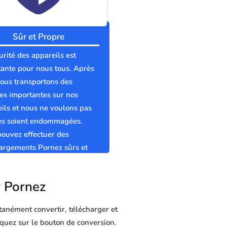
Sûr et Propre
urité des appareils est
ante pour nous tous. Après
nous transportons des
s importantes sur nos
ils et nous ne voulons pas
les soient endommagées.
ouvez effectuer des
argements Pornez sûrs et
s sans virus.
r Pornez
tanément convertir, télécharger et
liquez sur le bouton de conversion.