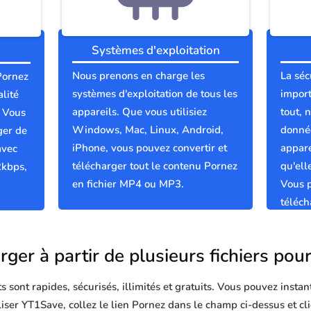
Systèmes d'exploitation
Nous prenons en charge les
La séc
 Pornez
systèmes d'exploitation de tous les
import
lité
appareils. Que vous utilisiez
tout, 
; Vous
Windows, Mac, Linux, Android,
donnée
ger de
iPhone, vous pouvez convertir et
appare
avec
télécharger tout le contenu Pornez
qu'el
2kbps,
en fichier MP4 ou MP3.
Vous p
téléch
propre
rger à partir de plusieurs fichiers pou
sont rapides, sécurisés, illimités et gratuits. Vous pouvez instan
iliser YT1Save, collez le lien Pornez dans le champ ci-dessus et c