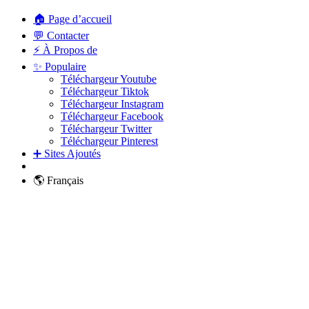
🏠 Page d’accueil
💬 Contacter
⚡ À Propos de
✨ Populaire
Téléchargeur Youtube
Téléchargeur Tiktok
Téléchargeur Instagram
Téléchargeur Facebook
Téléchargeur Twitter
Téléchargeur Pinterest
➕ Sites Ajoutés
🌎 Français