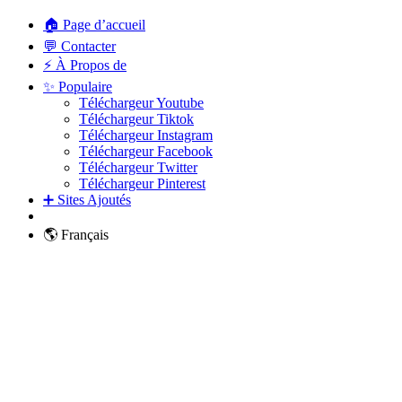
🏠 Page d’accueil
💬 Contacter
⚡ À Propos de
✨ Populaire
Téléchargeur Youtube
Téléchargeur Tiktok
Téléchargeur Instagram
Téléchargeur Facebook
Téléchargeur Twitter
Téléchargeur Pinterest
➕ Sites Ajoutés
🌎 Français