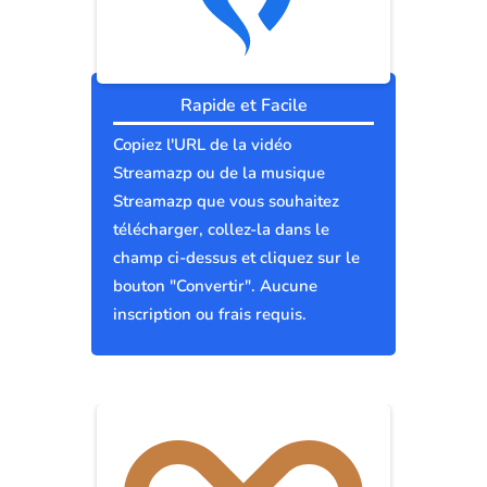
Rapide et Facile
Copiez l'URL de la vidéo
Streamazp ou de la musique
Streamazp que vous souhaitez
télécharger, collez-la dans le
champ ci-dessus et cliquez sur le
bouton "Convertir". Aucune
inscription ou frais requis.