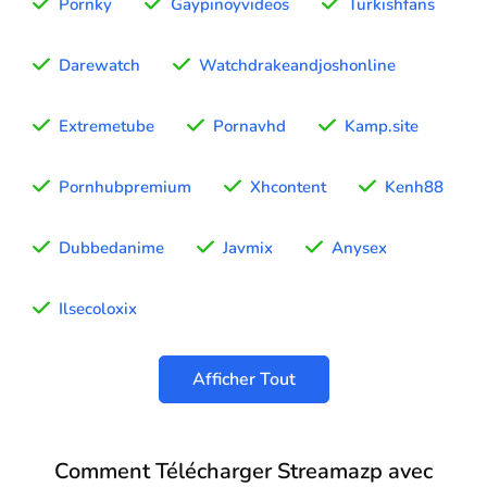
Pornky
Gaypinoyvideos
Turkishfans
Darewatch
Watchdrakeandjoshonline
Extremetube
Pornavhd
Kamp.site
Pornhubpremium
Xhcontent
Kenh88
Dubbedanime
Javmix
Anysex
Ilsecoloxix
Afficher Tout
Comment Télécharger Streamazp avec