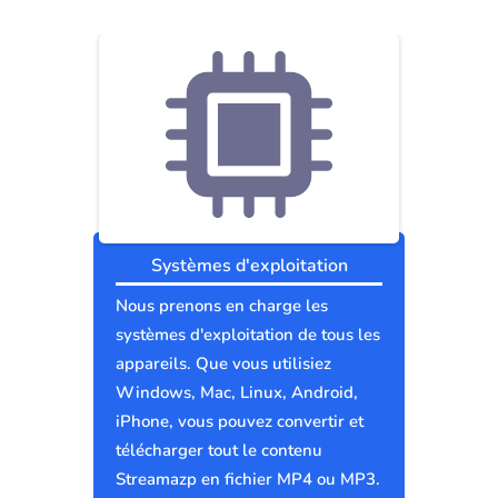
Systèmes d'exploitation
Nous prenons en charge les
systèmes d'exploitation de tous les
appareils. Que vous utilisiez
Windows, Mac, Linux, Android,
iPhone, vous pouvez convertir et
télécharger tout le contenu
Streamazp en fichier MP4 ou MP3.