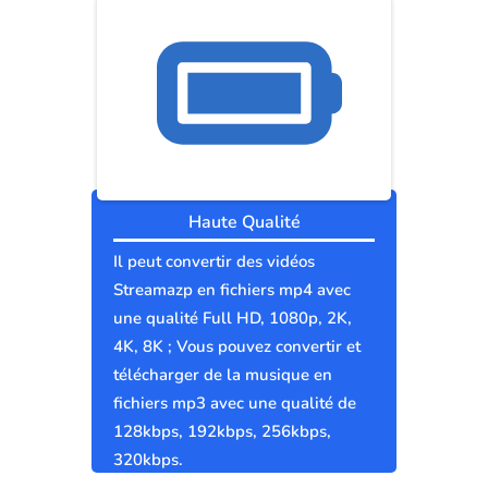
Haute Qualité
Il peut convertir des vidéos
Streamazp en fichiers mp4 avec
une qualité Full HD, 1080p, 2K,
4K, 8K ; Vous pouvez convertir et
télécharger de la musique en
fichiers mp3 avec une qualité de
128kbps, 192kbps, 256kbps,
320kbps.