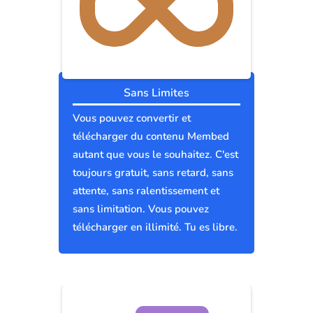
Sans Limites
Vous pouvez convertir et
télécharger du contenu Membed
autant que vous le souhaitez. C'est
toujours gratuit, sans retard, sans
attente, sans ralentissement et
sans limitation. Vous pouvez
télécharger en illimité. Tu es libre.