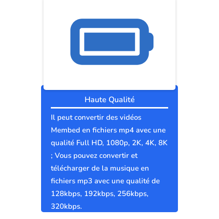
Haute Qualité
Il peut convertir des vidéos
Membed en fichiers mp4 avec une
qualité Full HD, 1080p, 2K, 4K, 8K
; Vous pouvez convertir et
télécharger de la musique en
fichiers mp3 avec une qualité de
128kbps, 192kbps, 256kbps,
320kbps.