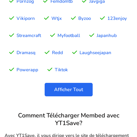
Pornzog
Femdomtb
Javgiga
Vikiporn
Wtjx
Byzoo
123enjoy
Streamcraft
Myfootball
Japanhub
Dramasq
Redd
Laughseejapan
Powerapp
Tiktok
Afficher Tout
Comment Télécharger Membed avec
YT1Save?
Avec YT1Save, il vous dirige vers le site de téléchargement