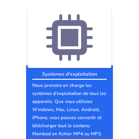
Systèmes d'exploitation
Nous prenons en charge les
systèmes d'exploitation de tous les
appareils. Que vous utilisiez
Windows, Mac, Linux, Android,
iPhone, vous pouvez convertir et
télécharger tout le contenu
Membed en fichier MP4 ou MP3.