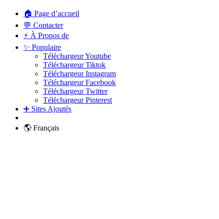
🏠 Page d’accueil
💬 Contacter
⚡ À Propos de
✨ Populaire
Téléchargeur Youtube
Téléchargeur Tiktok
Téléchargeur Instagram
Téléchargeur Facebook
Téléchargeur Twitter
Téléchargeur Pinterest
➕ Sites Ajoutés
🌎 Français